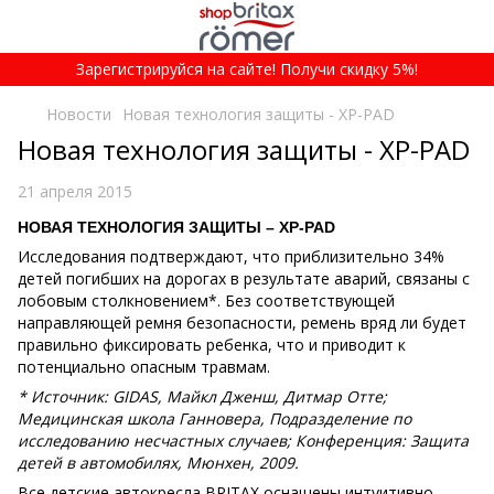
Зарегистрируйся на сайте! Получи скидку 5%!
Новости
Новая технология защиты - XP-PAD
Новая технология защиты - XP-PAD
21 апреля 2015
НОВАЯ ТЕХНОЛОГИЯ ЗАЩИТЫ –
XP-
PAD
Исследования подтверждают, что приблизительно 34%
детей погибших на дорогах в результате аварий, связаны с
лобовым столкновением*. Без соответствующей
направляющей ремня безопасности, ремень вряд ли будет
правильно фиксировать ребенка, что и приводит к
потенциально опасным травмам.
* Источник: GIDAS, Майкл Дженш, Дитмар Отте;
Медицинская школа Ганновера, Подразделение по
исследованию несчастных случаев; Конференция: Защита
детей в автомобилях, Мюнхен, 2009.
Все детские автокресла BRITAX оснащены интуитивно