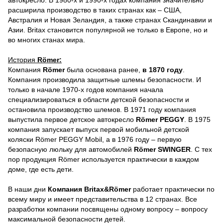
автокресло. В 1980-х и 1990-х годах компания значительно
расширила производство в таких странах как – США,
Австралия и Новая Зеландия, а также странах Скандинавии и
Азии. Britax становится популярной не только в Европе, но и
во многих станах мира.
История
Römer:
Компания
Römer
была основана ранее,
в 1870 году
.
Компания производила защитные шлемы безопасности. И
только в начале 1970-х годов компания начала
специализироваться в области детской безопасности и
остановила производство шлемов. В 1971 году компания
выпустила первое детское автокресло
Römer PEGGY
. В 1975
компания запускает выпуск первой мобильной детской
коляски Römer PEGGY Mobil, а в 1976 году – первую
безопасную люльку для автомобилей
Römer SWINGER
. С тех
пор продукция Römer используется практически в каждом
доме, где есть дети.
В наши дни
Компания Britax&Römer
работает практически по
всему миру и имеет представительства в 12 странах. Все
разработки компании посвящены одному вопросу – вопросу
максимальной безопасности детей.