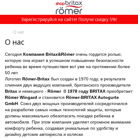
Зарегистрируйся на сайте! Получи скидку 5%!
О нас
О нас
Сегодня
Компания Britax&Römer
очень гордится ролью,
которую она играет в успешном повышении безопасности
ребенка во время путешествия вот уже на протяжении более
50 лет.
Логотип
Römer-Britax
был создан в 1970 году, в результате
слияния двух ведущих компаний, британского производителя
Britax
и немецкого -
Römer
. В
1978 году
BRITAX
приобретает
Römer Wingard
и становится
Römer-BRITAX Autogurte
GmbH
. Союз двух мощных производителей сосредоточился
на разработке самых новых технологий защиты, которые
должны максимально обезопасить поездки ребенка в
автомобиле. При этом компания уделяет огромное внимание
комфорту ребенка, создавая уникальные по удобству и
дизайну детские автокресла и коляски.