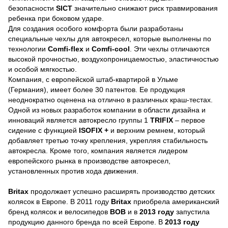
безопасности
SICT
значительно снижают риск травмирования
ребенка при боковом ударе.
Для создания особого комфорта были разработаны
специальные чехлы для автокресел, которые выполнены по
технологии
Comfi-flex
и
Comfi-cool
. Эти чехлы отличаются
высокой прочностью, воздухопроницаемостью, эластичностью
и особой мягкостью.
Компания, с европейской штаб-квартирой в Ульме
(Германия), имеет
более 30 патентов
.
Ее продукция
неоднократно оценена на отлично в различных краш-тестах
.
Одной из новых разработок компании в области дизайна и
инноваций является автокресло группы 1
TRIFIX
– первое
сидение с функцией
ISOFIX +
и верхним ремнем, который
добавляет третью точку крепления, укрепляя стабильность
автокресла. Кроме того,
компания является лидером
европейского рынка в производстве автокресел,
установленных против хода движения
.
Britax
продолжает успешно расширять производство детских
колясок в Европе. В 2011 году
Britax
приобрела американский
бренд колясок и велосипедов
BOB
и в
2013 году
запустила
продукцию данного бренда по всей Европе. В
2013 году