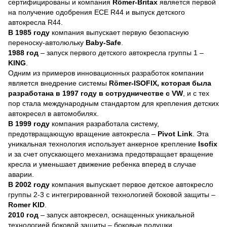
сертифицированы и компания
Römer-Britax
является первой
на получение одобрения
ЕСЕ R44
и выпуск детского
автокресла
R44
.
В 1985 году
компания выпускает первую безопасную
переноску-автолюльку
Baby-Safe
.
1988 год
– запуск первого детского автокресла группы 1 –
KING
.
Одним из примеров инновационных разработок компании
является внедрение системы
Römer-ISOFIX, которая была
разработана в 1997 году в сотрудничестве с VW
, и с тех
пор стала международным стандартом для крепления детских
автокресел в автомобилях.
В 1999 году
компания разработала систему,
предотвращающую вращение автокресла –
Pivot Link
. Эта
уникальная технология использует анкерное крепление
Isofix
и за счет опускающего механизма предотвращает вращение
кресла и уменьшает движение ребенка вперед в случае
аварии.
В 2002 году
компания выпускает первое детское автокресло
группы 2-3 с интегрированной технологией боковой защиты –
Romer KID
.
2010 год
– запуск автокресел, оснащенных уникальной
технологией боковой защиты – боковые подушки