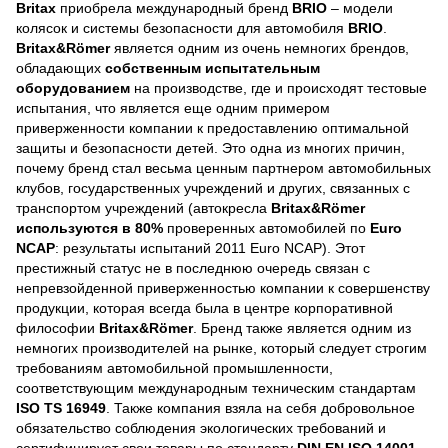
Britax
приобрела международный бренд
BRIO
– модели
колясок и системы безопасности для автомобиля
BRIO
.
Britax&Römer
является одним из очень немногих брендов,
обладающих
собственным испытательным
оборудованием
на производстве, где и происходят тестовые
испытания, что является еще
одним примером
приверженности компании к предоставлению оптимальной
защиты и безопасности детей. Это одна из многих причин,
почему бренд стал весьма ценным партнером автомобильных
клубов, государственных учреждений и других, связанных с
транспортом учреждений (автокресла
Britax&Römer
используются в 80%
проверенных автомобилей по
Euro
NCAP
: результаты испытаний 2011 Euro NCAP). Этот
престижный статус не в последнюю очередь связан с
непревзойденной приверженностью компании к совершенству
продукции, которая всегда была в центре корпоративной
философии
Britax&Römer
. Бренд также является одним из
немногих производителей на рынке, который следует строгим
требованиям автомобильной промышленности,
соответствующим международным техническим стандартам
ISO TS 16949
. Также компания взяла на себя добровольное
обязательство соблюдения экологических требований и