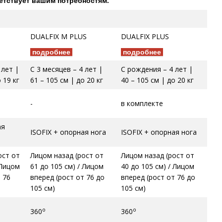
етствует вашим потребностям.
DUALFIX M PLUS
DUALFIX PLUS
подробнее
подробнее
 лет |
С 3 месяцев – 4 лет |
С рождения – 4 лет |
 19 кг
61 – 105 см | до 20 кг
40 – 105 см | до 20 кг
-
в комплекте
ая
ISOFIX + опорная нога
ISOFIX + опорная нога
ост от
Лицом назад (рост от
Лицом назад (рост от
 Лицом
61 до 105 см) / Лицом
40 до 105 см) / Лицом
 76
вперед (рост от 76 до
вперед (рост от 76 до
105 см)
105 см)
о
о
360
360