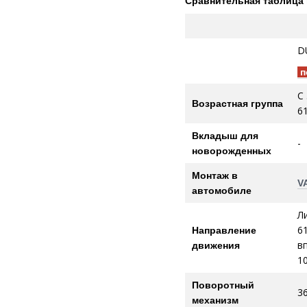
Сравнительная таблица 
D
п
С 
Возрастная группа
61
Вкладыш для
-
новорожденных
Монтаж в
V
автомобиле
Л
6
Направление
в
движения
1
Поворотный
3
механизм