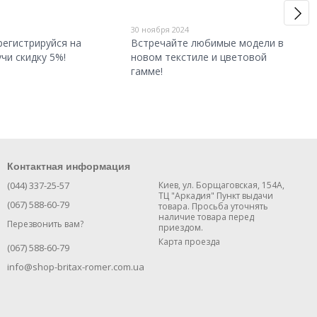
30 ноября 2024
регистрируйся на
Встречайте любимые модели в
учи скидку 5%!
новом текстиле и цветовой
гамме!
Контактная информация
(044) 337-25-57
Киев, ул. Борщаговская, 154А,
ТЦ "Аркадия" Пункт выдачи
(067) 588-60-79
товара. Просьба уточнять
наличие товара перед
Перезвонить вам?
приездом.
Карта проезда
(067) 588-60-79
info@shop-britax-romer.com.ua