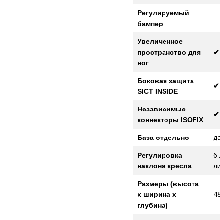
Регулируемый
-
бампер
Увеличенное
пространство для
✔
ног
Боковая защита
✔
SICT INSIDE
Независимые
✔
коннекторы ISOFIX
д
База отдельно
6 
Регулировка
л
наклона кресла
Размеры (высота
48
x ширина x
глубина)