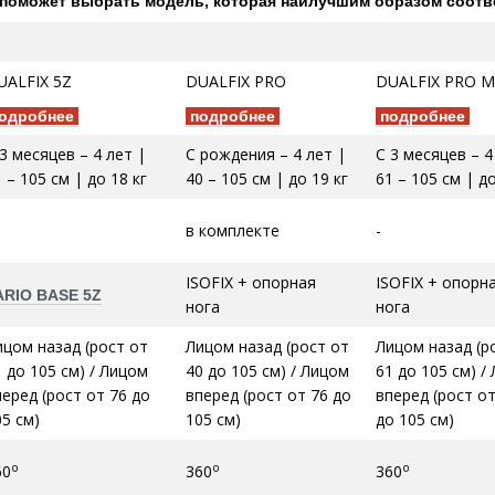
поможет выбрать модель, которая наилучшим образом соотв
UALFIX 5Z
DUALFIX PRO
DUALFIX PRO М
одробнее
подробнее
подробнее
3 месяцев – 4 лет |
С рождения – 4 лет |
С 3 месяцев – 4
 – 105 см | до 18 кг
40 – 105 см | до 19 кг
61 – 105 см | до
в комплекте
-
ISOFIX + опорная
ISOFIX + опорн
ARIO BASE 5Z
нога
нога
ицом назад (рост от
Лицом назад (рост от
Лицом назад (р
1 до 105 см) / Лицом
40 до 105 см) / Лицом
61 до 105 см) /
перед (рост от 76 до
вперед (рост от 76 до
вперед (рост от
05 см)
105 см)
до 105 см)
о
о
о
60
360
360