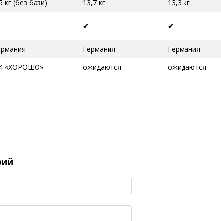
5 кг (без бази)
13,7 кг
13,3 кг
✔
✔
ермания
Германия
Германия
,4 «ХОРОШО»
ожидаются
ожидаются
рий