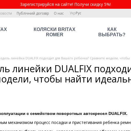
Зарегистрируйся на сайте! Получи скидку 5%!
Укр
Рус
овости
Публічний договір
О нас
TAX
КОЛЯСКИ BRITAX
КАК
ROMER
ВЫБРАТЬ?
модель линейки DUALFIX подходит для Вашего ребенка? Сравните модели, чтобы
ль линейки DUALFIX подходи
одели, чтобы найти идеаль
эксплуатации с семейством поворотных автокресел
DUALFIX
.
ным механизмом процесс посадки и пристегивания ребенка ремн