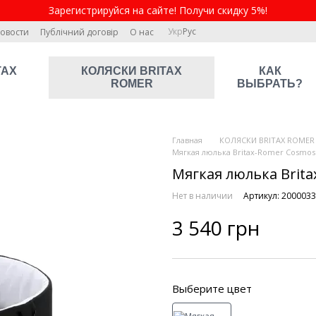
Зарегистрируйся на сайте! Получи скидку 5%!
Укр
Рус
овости
Публічний договір
О нас
TAX
КОЛЯСКИ BRITAX
КАК
ROMER
ВЫБРАТЬ?
Главная
КОЛЯСКИ BRITAX ROMER
Мягкая люлька Britax-Romer Cosmos 
Мягкая люлька Brita
Нет в наличии
Артикул: 200003
3 540 грн
Выберите цвет