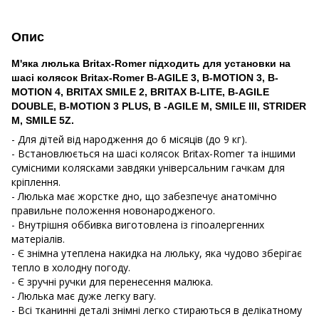
Опис
М'яка люлька Britax-Romer підходить для установки на
шасі колясок Britax-Romer B-AGILE 3, B-MOTION 3, B-
MOTION 4, BRITAX SMILE 2, BRITAX B-LITE, B-AGILE
DOUBLE, B-MOTION 3 PLUS, B -AGILE M, SMILE III, STRIDER
M, SMILE 5Z.
- Для дітей від народження до 6 місяців (до 9 кг).
- Встановлюється на шасі колясок Britax-Romer та іншими
сумісними колясками завдяки універсальним гачкам для
кріплення.
- Люлька має жорстке дно, що забезпечує анатомічно
правильне положення новонародженого.
- Внутрішня оббивка виготовлена ​​із гіпоалергенних
матеріалів.
- Є знімна утеплена накидка на люльку, яка чудово зберігає
тепло в холодну погоду.
- Є зручні ручки для перенесення малюка.
- Люлька має дуже легку вагу.
- Всі тканинні деталі знімні легко стираються в делікатному