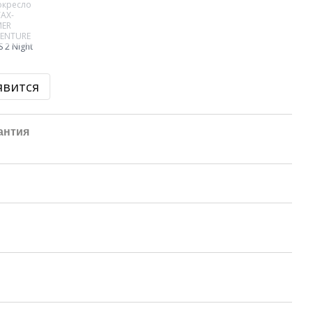
явится
антия