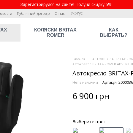
Зарегистрируйся на сайте! Получи скидку 5%!
Укр
Рус
овости
Публічний договір
О нас
TAX
КОЛЯСКИ BRITAX
КАК
ROMER
ВЫБРАТЬ?
Главная
АВТОКРЕСЛА BRITAX RO
Автокресло BRITAX-ROMER ADVENTUR
Автокресло BRITAX-
Нет в наличии
Артикул: 200003
6 900 грн
Выберите цвет