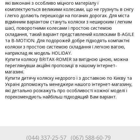
які виконані з особливо міцного матеріалу і
комплектуються великими колесами, що не грузнуть в снігу
і легко долають перешкоди на поганих дорогах. Для міста
відмінним варіантом стануть коляски з нешироким і легким
шасі, поворотними колесами і простою системою
складання, такий варіант представлений колясками B-AGILE
та B-MOTION. Для подорожей добре підходять компактні
коляски з простою системою складання і легкою вагою,
наприклад як модель HOLIDAY.
Купити коляску BRITAX-ROMER за вигідною ціною, можна
переглянувши акційні пропозиції в нашому інтернет-
магазині.
Купити дитячу коляску недорого і з доставкою по Києву та
Україні допоможуть менеджери нашого інтернет-магазину,
які детально розкажуть про особливості кожної моделі і
порекомендують найбільш підходящий Вам варіант.
(044) 337-25-57
(067) 588-60-79