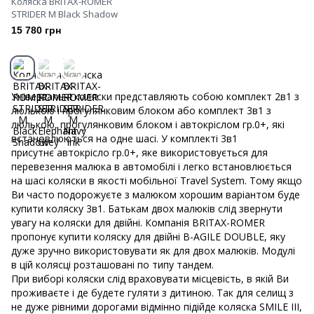
Коляска BRITAX-ROMER
STRIDER M Black Shadow
15 780 грн
Універсальні коляски представляють собою комплект 2в1 з
люлькою і прогулянковим блоком або комплект 3в1 з
люлькою, прогулянковим блоком і автокріслом гр.0+, які
встановлюються на одне шасі. У комплекті 3в1
присутнє автокрісло гр.0+, яке використовується для
перевезення малюка в автомобілі і легко встановлюється
на шасі коляски в якості мобільної Travel System. Тому якщо
Ви часто подорожуєте з малюком хорошим варіантом буде
купити коляску 3в1. Батькам двох малюків слід звернути
увагу на коляски для двійні. Компанія BRITAX-ROMER
пропонує купити коляску для двійні B-AGILE DOUBLE, яку
дуже зручно використовувати як для двох малюків. Модулі
в цій колясці розташовані по типу тандем.
При виборі коляски слід враховувати місцевість, в якій Ви
проживаєте і де будете гуляти з дитиною. Так для селищ з
не дуже рівними дорогами відмінно підійде коляска SMILE III,