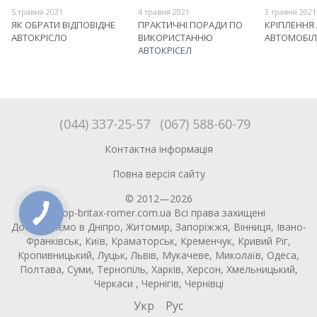
5 травня 2021
4 травня 2021
3 травня 2021
ЯК ОБРАТИ ВІДПОВІДНЕ
ПРАКТИЧНІ ПОРАДИ ПО
КРІПЛЕННЯ 
АВТОКРІСЛО
ВИКОРИСТАННЮ
АВТОМОБІЛ
АВТОКРІСЕЛ
(044) 337-25-57
(067) 588-60-79
Контактна інформація
Повна версія сайту
© 2012—2026
shop-britax-romer.com.ua Всі права захищені
Доставляємо в Дніпро, Житомир, Запоріжжя, Вінниця, Івано-
Франківськ, Київ, Краматорськ, Кременчук, Кривий Ріг,
Кропивницький, Луцьк, Львів, Мукачеве, Миколаїв, Одеса,
Полтава, Суми, Тернопіль, Харків, Херсон, Хмельницький,
Черкаси , Чернігів, Чернівці
Укр
Рус