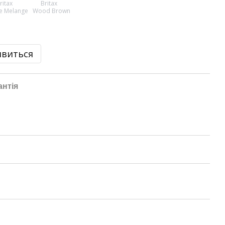
явиться
антія