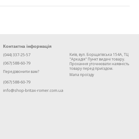
Контактна інформація
(044) 337-25-57
Київ, вул. Борщагівська 154А, ТЦ
"Аркадія" Пункт видачі товару.
(067) 588-60-79
Прохання уточнювати наявність
товару перед приїздом.
Передзвонити вам?
Мапа проїзду
(067) 588-60-79
info@shop-britax-romer.com.ua