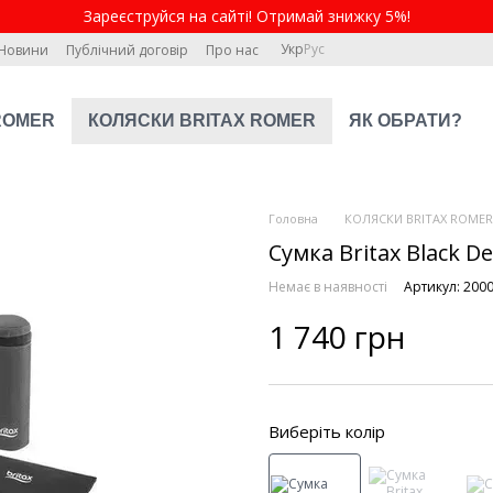
Зареєструйся на сайті! Отримай знижку 5%!
Укр
Рус
Новини
Публічний договір
Про нас
ROMER
КОЛЯСКИ BRITAX ROMER
ЯК ОБРАТИ?
Головна
КОЛЯСКИ BRITAX ROMER
Сумка Britax Black D
Немає в наявності
Артикул: 200
1 740 грн
Виберіть колір