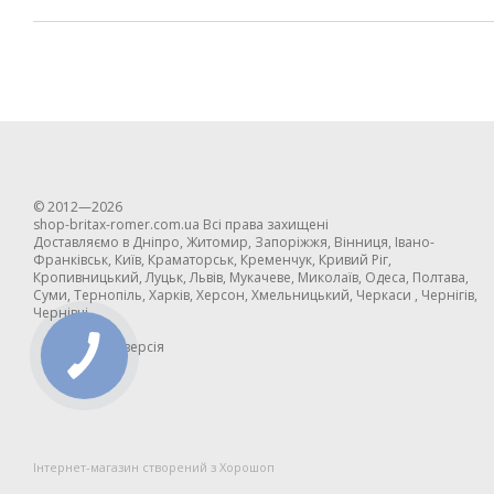
© 2012—2026
shop-britax-romer.com.ua Всі права захищені
Доставляємо в Дніпро, Житомир, Запоріжжя, Вінниця, Івано-
Франківськ, Київ, Краматорськ, Кременчук, Кривий Ріг,
Кропивницький, Луцьк, Львів, Мукачеве, Миколаїв, Одеса, Полтава,
Суми, Тернопіль, Харків, Херсон, Хмельницький, Черкаси , Чернігів,
Чернівці
Мобільна версія
Інтернет-магазин створений з Хорошоп