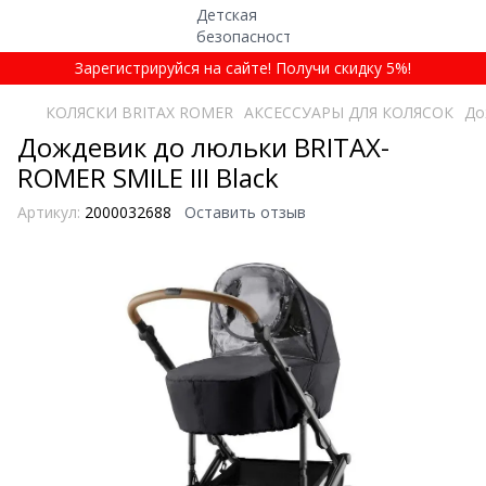
Зарегистрируйся на сайте! Получи скидку 5%!
КОЛЯСКИ BRITAX ROMER
АКСЕССУАРЫ ДЛЯ КОЛЯСОК
До
Дождевик до люльки BRITAX-
ROMER SMILE III Black
Артикул:
2000032688
Оставить отзыв