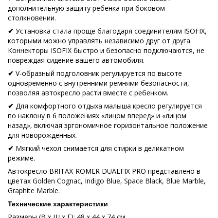
дополнительную защиту ребенка при боковом
столкновении.
Установка стала проще благодаря соединителям ISOFIX,
✔
которыми можно управлять независимо друг от друга.
Коннекторы ISOFIX быстро и безопасно подключаются, не
повреждая сидение вашего автомобиля.
V-образный подголовник регулируется по высоте
✔
одновременно с внутренними ремнями безопасности,
позволяя автокресло расти вместе с ребенком.
Для комфортного отдыха малыша кресло регулируется
✔
по наклону в 6 положениях «лицом вперед» и «лицом
назад», включая эргономичное горизонтальное положение
для новорожденных.
Мягкий чехол снимается для стирки в деликатном
✔
режиме.
Автокресло BRITAX-ROMER DUALFIX PRO представлено в
цветах Golden Cognac, Indigo Blue, Space Black, Blue Marble,
Graphite Marble.
Технические характеристики
Размеры (В x Ш x Г): 48 x 44 x 74 см.