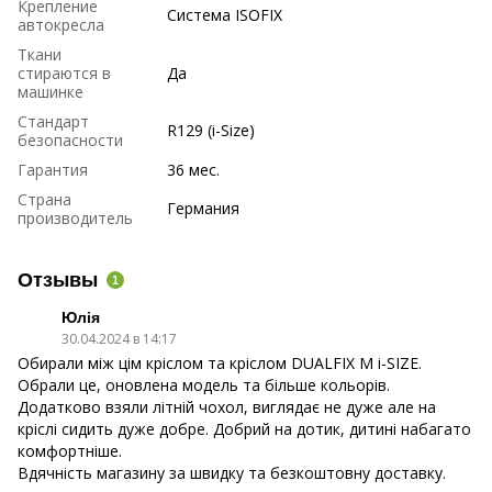
Крепление
Система ISOFIX
автокресла
Ткани
стираются в
Да
машинке
Стандарт
R129 (i-Size)
безопасности
Гарантия
36 мес.
Страна
Германия
производитель
Отзывы
1
Юлія
30.04.2024 в 14:17
Обирали між цім кріслом та кріслом DUALFIX M i-SIZE.
Обрали це, оновлена модель та більше кольорів.
Додатково взяли літній чохол, виглядає не дуже але на
кріслі сидить дуже добре. Добрий на дотик, дитині набагато
комфортніше.
Вдячність магазину за швидку та безкоштовну доставку.