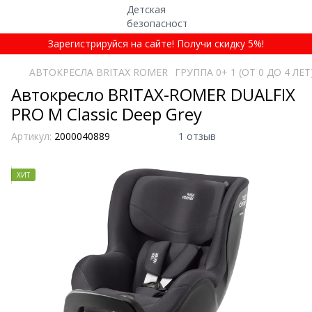
Зарегистрируйся на сайте! Получи скидку 5%!
АВТОКРЕСЛА BRITAX ROMER
ГРУППА 0+ 1 (ОТ 0 ДО 4 ЛЕТ
Автокресло BRITAX-ROMER DUALFIX
PRO M Classic Deep Grey
Артикул:
2000040889
1 отзыв
ХИТ