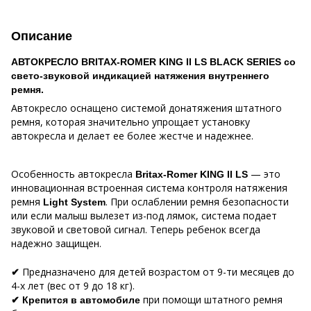
Описание
АВТОКРЕСЛО BRITAX-ROMER
KING
II
LS
BLACK SERIES
со
свето-звуковой индикацией натяжения внутреннего
ремня.
Автокресло оснащено системой донатяжения штатного
ремня, которая значительно упрощает установку
автокресла и делает ее более жестче и надежнее.
Особенность автокресла
— это
Britax-
Romer
KING
II
LS
инновационная встроенная система контроля натяжения
ремня
. При ослаблении ремня безопасности
Light System
или если малыш вылезет из-под лямок, система подает
звуковой и световой сигнал. Теперь ребенок всегда
надежно защищен.
Предназначено для детей возрастом от 9-ти месяцев до
✔
4-х лет (вес от 9 до 18 кг).
при помощи штатного ремня
✔
Крепится в автомобиле