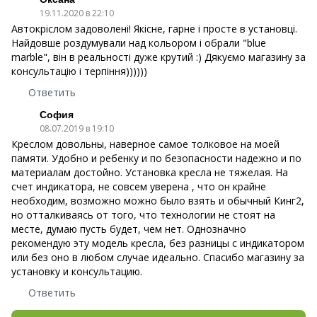
19.11.2020 в 22:10
Автокріслом задоволені! Якісне, гарне і просте в установці.
Найдовше роздумували над кольором і обрали "blue
marble", він в реальності дуже крутий :) Дякуємо магазину за
консультацію і терпіння))))))
Ответить
София
08.07.2019 в 19:10
Креслом довольны, наверное самое толковое на моей
памяти. Удобно и ребенку и по безопасности надежно и по
материалам достойно. Установка кресла не тяжелая. На
счет индикатора, не совсем уверена , что он крайне
необходим, возможно можно было взять и обычный Кинг2,
но отталкиваясь от того, что технологии не стоят на
месте, думаю пусть будет, чем нет. Однозначно
рекомендую эту модель кресла, без разницы с индикатором
или без оно в любом случае идеально. Спасибо магазину за
установку и консультацию.
Ответить