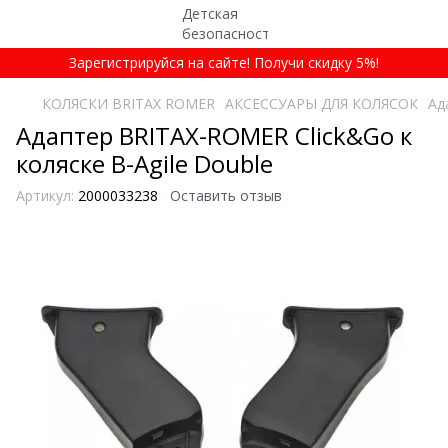
Зарегистрируйся на сайте! Получи скидку 5%!
КОЛЯСКИ BRITAX ROMER
АКСЕССУАРЫ ДЛЯ КОЛЯСОК
Ад
Адаптер BRITAX-ROMER Click&Go к
коляске B-Agile Double
Артикул:
2000033238
Оставить отзыв