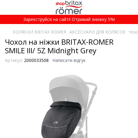
Зареєструйся на сайті! Отримай знижку 5%!
КОЛЯСКИ BRITAX ROMER
АКСЕСУАРИ ДЛЯ КОЛЯСОК
Чохо
Чохол на ніжки BRITAX-ROMER
SMILE III/ 5Z Midnight Grey
Артикул:
2000033508
Написати відгук