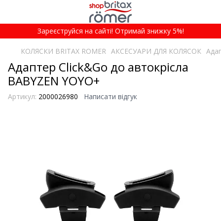
Зареєструйся на сайті! Отримай знижку 5%!
КОЛЯСКИ BRITAX ROMER
АКСЕСУАРИ ДЛЯ КОЛЯСОК
Ада
Адаптер Click&Go до автокрісла
BABYZEN YOYO+
Артикул:
2000026980
Написати відгук